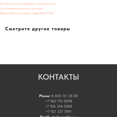
Умный унитаз инструкция по эксплуатации
Инсталляция для умного унитаза
Видео работы системы смыва DirectFlush
Смотрите другие товары
КОНТАКТЫ
Phone:
8-800 101 38 08
+7 966 195 0898
+7 926 304 0888
+7 921 337 7891
Email:
info@smartflow.ru