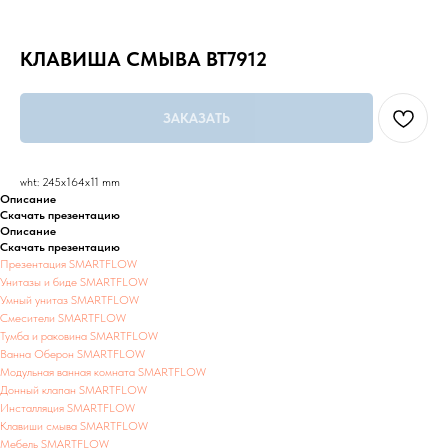
КЛАВИША СМЫВА BT7912
ЗАКАЗАТЬ
wht: 245x164x11 mm
Описание
Скачать презентацию
Описание
Скачать презентацию
Презентация SMARTFLOW
Унитазы и биде SMARTFLOW
Умный унитаз SMARTFLOW
Смесители SMARTFLOW
Тумба и раковина SMARTFLOW
Ванна Оберон SMARTFLOW
Модульная ванная комната SMARTFLOW
Донный клапан SMARTFLOW
Инсталляция SMARTFLOW
Клавиши смыва SMARTFLOW
Мебель SMARTFLOW