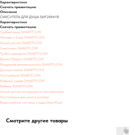
Характеристики
Скачать презентацию
Описание
СМЕСИТЕЛЬ ДЛЯ ДУША SMF2884YR
Характеристики
Скачать презентацию
Презентация SMARTFLOW
Унитазы и биде SMARTFLOW
Умный унитаз SMARTFLOW
Смесители SMARTFLOW
Тумба и раковина SMARTFLOW
Ванна Оберон SMARTFLOW
Модульная ванная комната SMARTFLOW
Донный клапан SMARTFLOW
Инсталляция SMARTFLOW
Клавиши смыва SMARTFLOW
Мебель SMARTFLOW
Умный унитаз инструкция по эксплуатации
Инсталляция для умного унитаза
Видео работы системы смыва DirectFlush
Смотрите другие товары